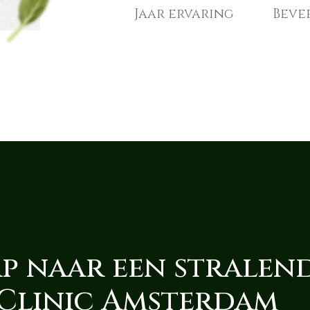
Jaar ervaring
Beve
ap naar een stralende
Clinic Amsterdam