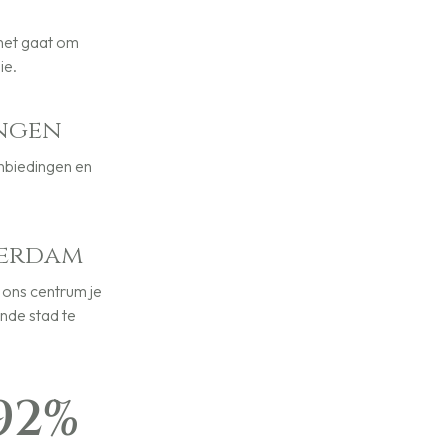
 het gaat om
ie.
ingen
nbiedingen en
terdam
 ons centrum je
ende stad te
92
%