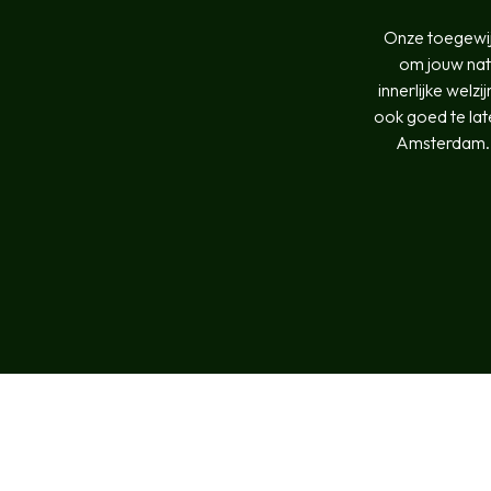
Onze toegewij
om jouw natu
innerlijke welzi
ook goed te lat
Amsterdam. M