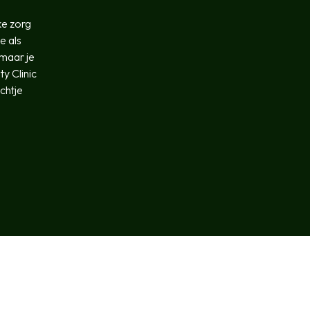
ke zorg
e als
 maar je
y Clinic
chtje