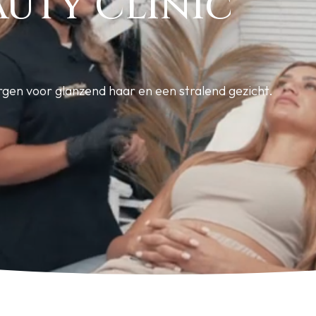
auty Clinic
gen voor glanzend haar en een stralend gezicht.