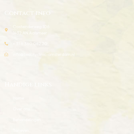
Contact info
Oosteinderweg 106
1432 AN Aalsmeer
+ 31 6 360 082 20
info@beautyclinic-amsterdam.nl
Handige links
Home
Over ons
Behandelingen
Tarieven