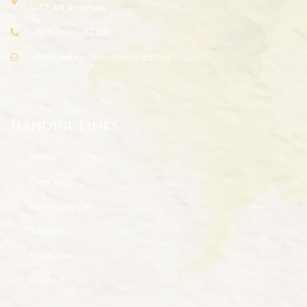
1432 AN Aalsmeer
+ 31 6 360 082 20
info@beautyclinic-amsterdam.nl
Handige links
Home
Over ons
Behandelingen
Tarieven
Producten
Contact