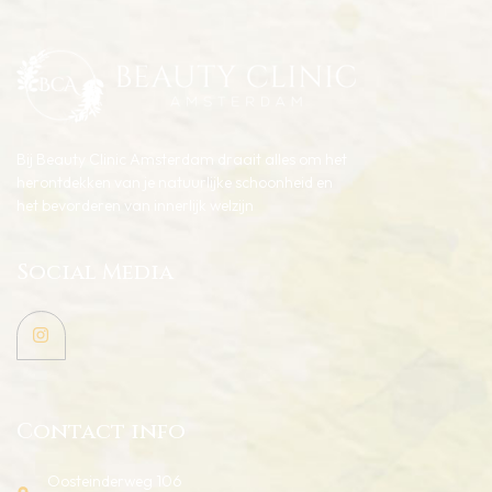
Bij Beauty Clinic Amsterdam draait alles om het
herontdekken van je natuurlijke schoonheid en
het bevorderen van innerlijk welzijn
Social Media
Contact info
Oosteinderweg 106